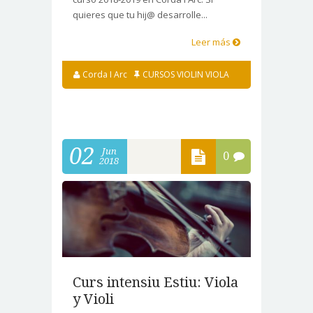
quieres que tu hij@ desarrolle...
Leer más
Corda I Arc
CURSOS VIOLIN VIOLA
02
Jun
0
2018
Curs intensiu Estiu: Viola
y Violi