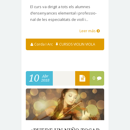
El curs va dirigit a tots els alumnes
d’ensenyances elemental i professio-
nal de les especialitats de violí i...
Leer más
Corda I Arc
CURSOS VIOLIN VIOLA
10
Abr
0
2018