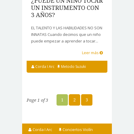
¿PUEDE UN NIÑO TOCAR
UN INSTRUMENTO CON
3 AÑOS?
EL TALENTO Y LAS HABILIDADES NO SON
INNATAS Cuando decimos que un niño
puede empezar a aprender a tocar...
Leer más
Corda I Arc
Metodo Suzuki
1
2
3
Page 1 of 3
Corda I Arc
Conciertos Violín