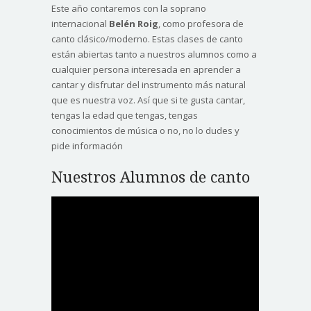
Este año contaremos con la soprano
internacional
Belén Roig
, como profesora de
canto clásico/moderno. Estas clases de canto
están abiertas tanto a nuestros alumnos como a
cualquier persona interesada en aprender a
cantar y disfrutar del instrumento más natural
que es nuestra voz. Así que si te gusta cantar,
tengas la edad que tengas, tengas
conocimientos de música o no, no lo dudes y
pide información
Nuestros Alumnos de canto